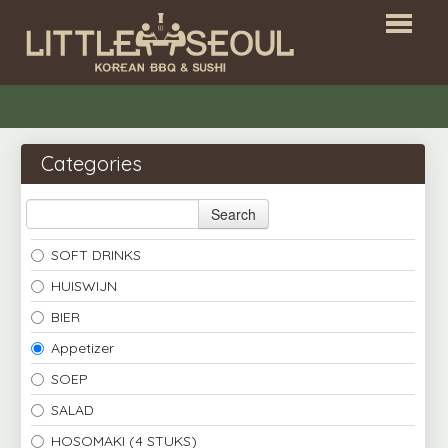
HOME
RESERVATIONS
Categories
WEBSHOP
Search
ALL YOU CAN EAT
SOFT DRINKS
LOGIN
HUISWIJN
CONTACT
BIER
Appetizer
SOEP
NL
SALAD
HOSOMAKI (4 STUKS)