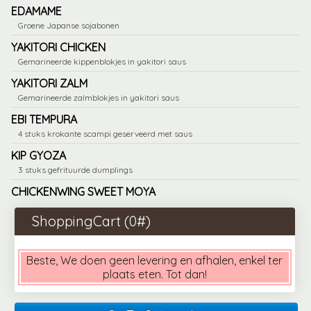
EDAMAME
Groene Japanse sojabonen
YAKITORI CHICKEN
Gemarineerde kippenblokjes in yakitori saus
YAKITORI ZALM
Gemarineerde zalmblokjes in yakitori saus
EBI TEMPURA
4 stuks krokante scampi geserveerd met saus
KIP GYOZA
3 stuks gefrituurde dumplings
CHICKENWING SWEET MOYA
ShoppingCart (
0
#)
Beste, We doen geen levering en afhalen, enkel ter
plaats eten. Tot dan!