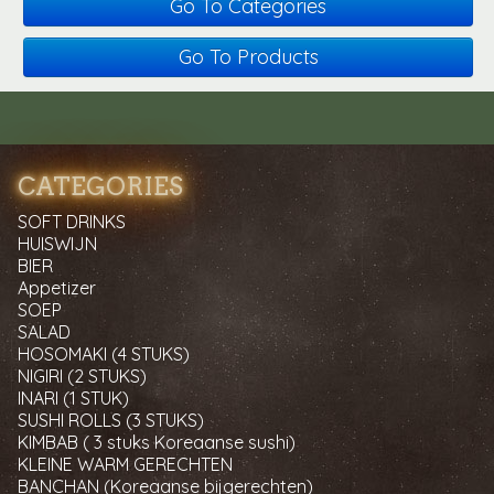
Go To Categories
Go To Products
CATEGORIES
SOFT DRINKS
HUISWIJN
BIER
Appetizer
SOEP
SALAD
HOSOMAKI (4 STUKS)
NIGIRI (2 STUKS)
INARI (1 STUK)
SUSHI ROLLS (3 STUKS)
KIMBAB ( 3 stuks Koreaanse sushi)
KLEINE WARM GERECHTEN
BANCHAN (Koreaanse bijgerechten)