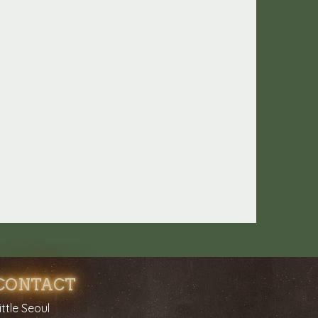
CONTACT
ittle Seoul