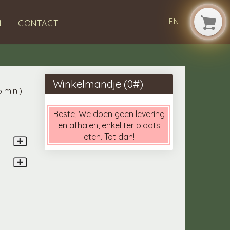
EN
N
CONTACT
Winkelmandje (
0
#)
 min.)
Beste, We doen geen levering
en afhalen, enkel ter plaats
eten. Tot dan!