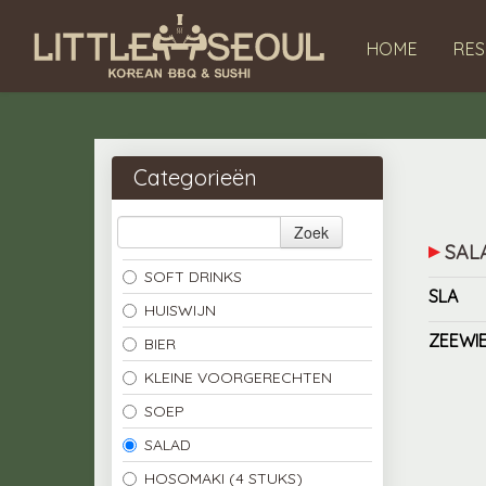
HOME
RES
Categorieën
Zoek
SAL
SOFT DRINKS
SLA
HUISWIJN
ZEEWI
BIER
KLEINE VOORGERECHTEN
SOEP
SALAD
HOSOMAKI (4 STUKS)