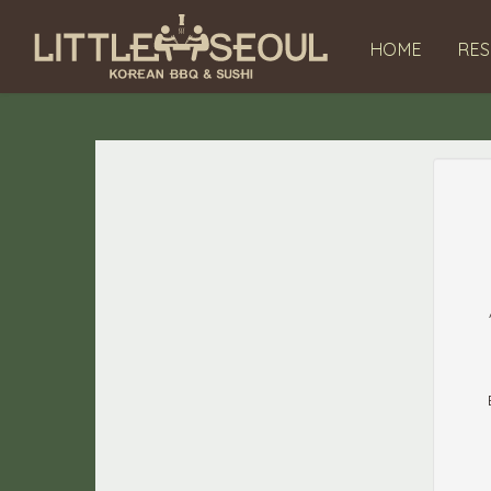
HOME
RES