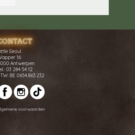
CONTACT
ittle Seoul
apper 16
000 Antwerpen
el.:
03 284 54 12
BTW:
BE 0654.863.232
lgemene voorwaarden