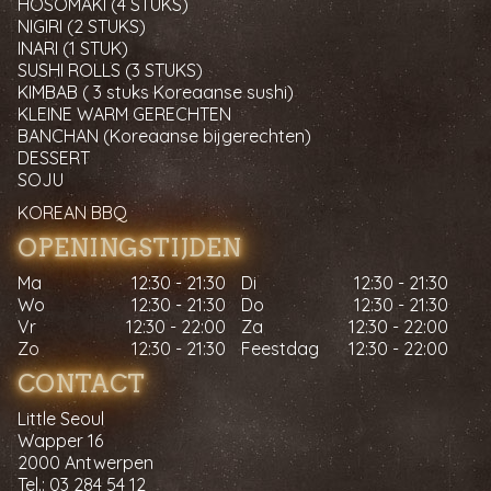
HOSOMAKI (4 STUKS)
NIGIRI (2 STUKS)
INARI (1 STUK)
SUSHI ROLLS (3 STUKS)
KIMBAB ( 3 stuks Koreaanse sushi)
KLEINE WARM GERECHTEN
BANCHAN (Koreaanse bijgerechten)
DESSERT
SOJU
KOREAN BBQ
OPENINGSTIJDEN
Ma
12:30 - 21:30
Di
12:30 - 21:30
Wo
12:30 - 21:30
Do
12:30 - 21:30
Vr
12:30 - 22:00
Za
12:30 - 22:00
Zo
12:30 - 21:30
Feestdag
12:30 - 22:00
CONTACT
Little Seoul
Wapper 16
2000 Antwerpen
Tel.:
03 284 54 12