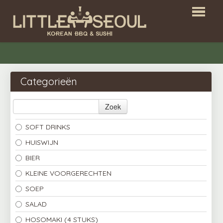
HOME
RESERVATIES
Categorieën
BESTELLEN
Zoek
ALL YOU CAN EAT
SOFT DRINKS
LOGIN
HUISWIJN
CONTACT
BIER
KLEINE VOORGERECHTEN
SOEP
EN
SALAD
HOSOMAKI (4 STUKS)